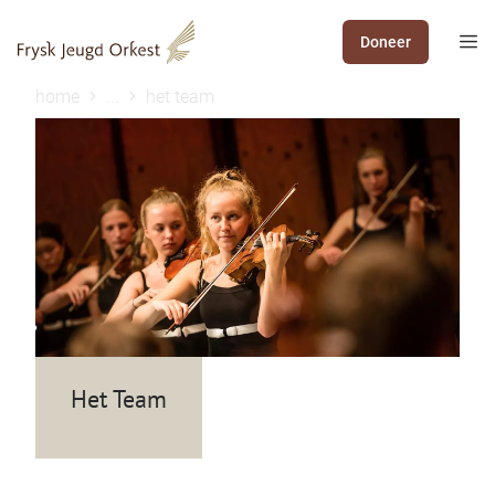
Doneer
home
...
het team
Het Team