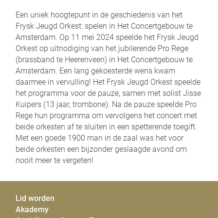
Een uniek hoogtepunt in de geschiedenis van het
Frysk Jeugd Orkest: spelen in Het Concertgebouw te
Privacy opties
Amsterdam. Op 11 mei 2024 speelde het Frysk Jeugd
Orkest op uitnodiging van het jubilerende Pro Rege
Dankzij cookies hoef je niet steeds dezelfde informatie in
(brassband te Heerenveen) in Het Concertgebouw te
te voeren wanneer je onze site bekijkt. Ze geven ons ook
Amsterdam. Een lang gekoesterde wens kwam
inzicht hoe je onze site bekijkt. Zo kunnen wij deze steeds
daarmee in vervulling! Het Frysk Jeugd Orkest speelde
beter maken.
het programma voor de pauze, samen met solist Jisse
Kuipers (13 jaar, trombone). Na de pauze speelde Pro
Essentiële cookies
Rege hun programma om vervolgens het concert met
Essentiële cookies worden gebruikt om algemene
beide orkesten af te sluiten in een spetterende toegift.
statistieken vast te leggen en kunnen in geen geval
Met een goede 1900 man in de zaal was het voor
herleidbaar zijn naar een persoon.
beide orkesten een bijzonder geslaagde avond om
nooit meer te vergeten!
Essentiële cookies
Lid worden
Opslaan
Alles accepteren
Akademy