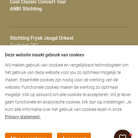
Cool Classic Concert Tour
ANBI Stichting
Stichting Frysk Jeugd Orkest
Zuidvliet 282
8921 ET Leeuwarden
Deze website maakt gebruik van cookies
Wij maken gebruik van cookies en vergelijkbare technologieën om
Repetitielocatie
het gebruik van deze website voor jou zo optimaal mogelijk te
De Fontein Leeuwarden
maken. Essentiële cookies zijn nodig voor de werking van de
Goudenregenstraat 77
8922 CP Leeuwarden
website. Functionele cookies maken de werking zo optimaal
mogelijk. Klik op akkoord om alle cookies te accepteren. Wil je liever
Repetitiedagen
geen functionele en analytische cookies, klik dan op instellingen. Je
kunt alle informatie over het gebruik van cookies lezen in onze
Privacy statement.
© Frysk Jeugd Orkest
Privacy
Meesp